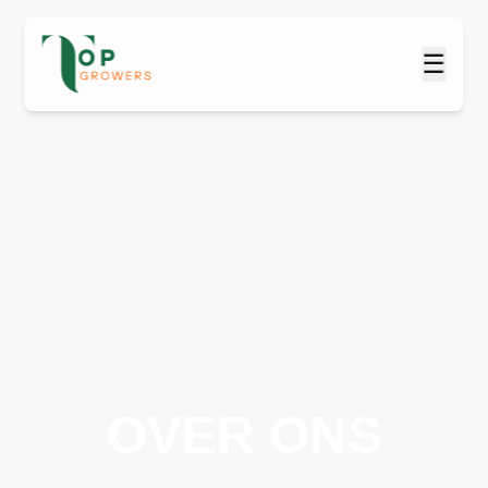
☰
OVER ONS